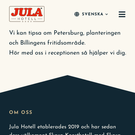
Fortsätt
till
SVENSKA
Togg
innehållet
Navi
Vi kan tipsa om Petersburg, planteringen
Våra Hotell
och Billingens fritidsområde.
Möten & Events
Hör med oss i receptionen så hjälper vi dig.
Lediga jobb
Om oss
Kontakt
OM OSS
Jula Hotell etablerades 2019 och har sedan