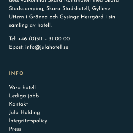
dess välkomnat Skara Konsthotell med Skara
Stadscamping, Skara Stadshotell, Gyllene
Uttern i Gränna och Gysinge Herrgård i sin
samling av hotell.
Tel:
+46 (0)511 – 31 00 00
Epost:
info@julahotell.se
INFO
Våra hotell
Lediga jobb
Kontakt
Jula Holding
Integritetspolicy
Press