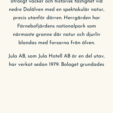
otroligt vacker och historisk fastighet vid
nedre Dalälven med en spektakulär natur,
precis utanför dörren. Herrgården har
Färnebofjärdens nationalpark som
närmaste granne där natur och djurliv
blandas med forsarna från älven.
Jula AB, som Jula Hotell AB är en del utav,
har verkat sedan 1979. Bolaget grundades
och drevs av Lars-Göran Blank och idag
finns de drygt 125 butikerna i både
Sverige, Norge, Polen och Finland. Julas
huvudkontor samt centrallager är beläget
i Skara där Lars-Görans son, Karl-Johan